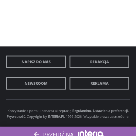
NAPISZ DO NAS
REDAKCJA
NEWSROOM
REKLAMA
Korzystanie z portalu oznacza akceptację
Regulaminu
.
Ustawienia preferencji.
Prywatność
. Copyright by
INTERIA.PL
1999-2026. Wszystkie prawa zastrzeżone.
PRZEJDŹ NA