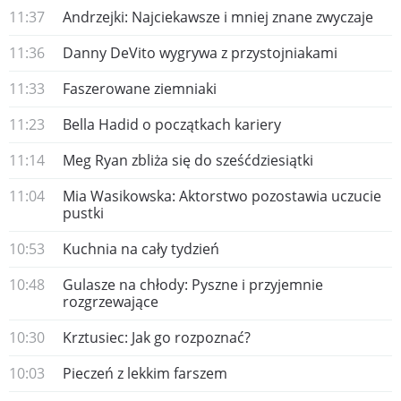
11:37
Andrzejki: Najciekawsze i mniej znane zwyczaje
11:36
Danny DeVito wygrywa z przystojniakami
11:33
Faszerowane ziemniaki
11:23
Bella Hadid o początkach kariery
11:14
Meg Ryan zbliża się do sześćdziesiątki
11:04
Mia Wasikowska: Aktorstwo pozostawia uczucie
pustki
10:53
Kuchnia na cały tydzień
10:48
Gulasze na chłody: Pyszne i przyjemnie
rozgrzewające
10:30
Krztusiec: Jak go rozpoznać?
10:03
Pieczeń z lekkim farszem