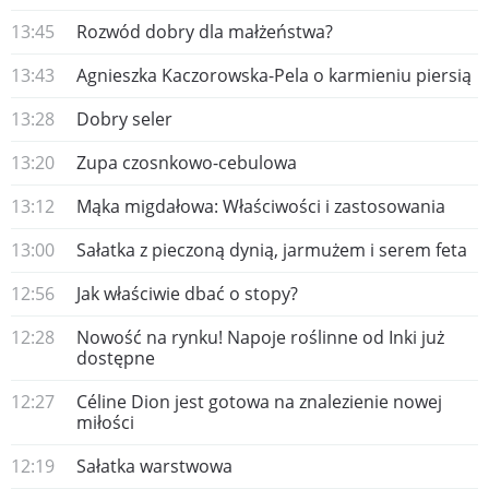
13:45
​Rozwód dobry dla małżeństwa?
13:43
Agnieszka Kaczorowska-Pela o karmieniu piersią
13:28
Dobry seler
13:20
Zupa czosnkowo-cebulowa
13:12
Mąka migdałowa: Właściwości i zastosowania
13:00
Sałatka z pieczoną dynią, jarmużem i serem feta
12:56
Jak właściwie dbać o stopy?
12:28
Nowość na rynku! Napoje roślinne od Inki już
dostępne
12:27
Céline Dion jest gotowa na znalezienie nowej
miłości
12:19
Sałatka warstwowa